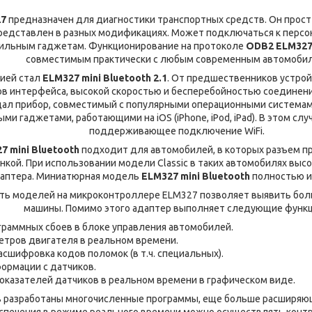
27
предназначен для диагностики транспортных средств. Он прост
редставлен в разных модификациях. Может подключаться к перс
ильным гаджетам. Функционирование на протоколе
ODB2
ELM32
совместимым практически с любым современным автомоби
ией стал
ELM327
mini
Bluetooth 2.1
. От предшественников устро
в интерфейса, высокой скоростью и бесперебойностью соединени
ал прибор, совместимый с популярными операционными системами 
и гаджетами, работающими на iOS (iPhone, iPod, iPad). В этом слу
поддерживающее подключение WiFi.
27
mini
Bluetooth
подходит для автомобилей, в которых разъем п
нкой. При использовании модели Classic в таких автомобилях выс
аптера. Миниатюрная модель
ELM327
mini
Bluetooth
полностью и
ь моделей на микроконтроллере ELM327 позволяет выявить бол
машины. Помимо этого адаптер выполняет следующие функц
граммных сбоев в блоке управления автомобилей.
етров двигателя в реальном времени.
сшифровка кодов поломок (в т.ч. специальных).
ормации с датчиков.
казателей датчиков в реальном времени в графическом виде.
в разработаны многочисленные программы, еще больше расширя
спечения в режиме реального времени можно осуществлять контр