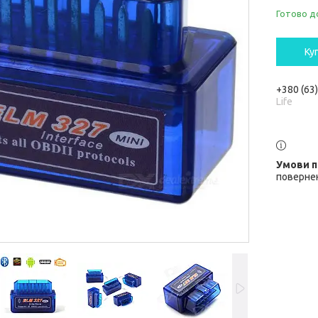
Готово д
Ку
+380 (63
Life
повернен