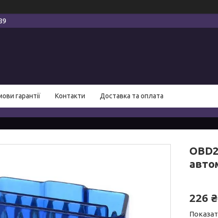
89
мови гарантії
Контакти
Доставка та оплата
OBD2
авто
226 ₴
Показат