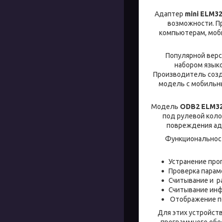
Адаптер
mini
ELM3
возможности. П
компьютерам, моб
Популярной верс
набором языко
Производитель созд
модель с мобильным
Модель
ODB2
ELM3
под рулевой коло
повреждения ад
Функциональност
Устранение про
Проверка парам
Считывание и ра
Считывание инф
Отображение по
Для этих устройст
программного обе