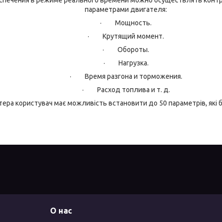
параметрами двигателя:
· Мощность.
· Крутящий момент.
· Обороты.
· Нагрузка.
· Время разгона и торможения.
· Расход топлива и т. д.
тера користувач має можливість встановити до 50 параметрів, які
О нас