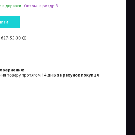
о відправки
Оптом і в роздріб
пити
) 627-55-30
ня товару протягом 14 днів
за рахунок покупця