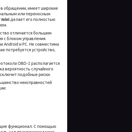
 в обращении, имеет широкие
ональным или переносным
7
mini
делает его полностью
лем.
йство отличается большим
я с блоком управления.
Android и PC. Не совместима
чае потребуется устройство,
ротокола OBD-2 располагается
ока вероятность случайного
сключит подобные риски.
ьшинство неисправностей
ии:
ющие функционал. С помощью
оль над практически всеми