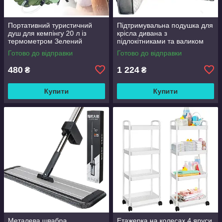
Портативний туристичний
Підтримувальна подушка для
душ для кемпінгу 20 л із
крісла дивана з
термометром Зелений
підлокітниками та валиком
Good Lucky
Готово до відправки
Готово до відправки
480
1 224
₴
₴
Купити
Купити
Металева швабра
Етажерка на колесах 4 яруси