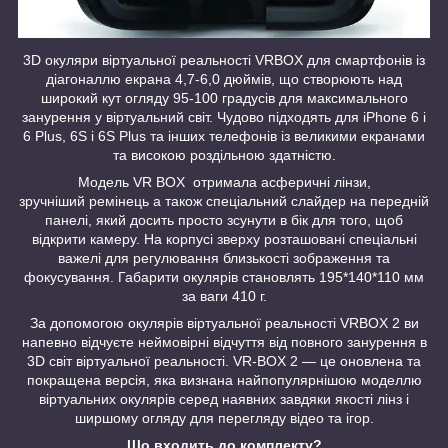
3D окуляри віртуальної реальності VRBOX для смартфонів із
діагоналлю екрана 4,7-6,0 дюймів, що створюють над
широкий кут огляду 95-100 градусів для максимального
занурення у віртуальний світ. Чудово підходять для iPhone 6 і
6 Plus, 6S і 6S Plus та інших телефонів із великими екранами
та високою роздільною здатністю.
Модель VR BOX отримала асферичні лінзи,
зручніший ремінець а також спеціальний слайдер на передній
панелі, який досить просто зсунути в бік для того, щоб
відкрити камеру. На корпусі зверху розташовані спеціальні
важелі для регулювання близькості зображення та
фокусування. Габарити окулярів становлять 195*140*110 мм
за ваги 410 г.
За допомогою окулярів віртуальної реальності VRBOX 2 ви
напевно відчуєте неймовірні відчуття від повного занурення в
3D світ віртуальної реальності. VR-BOX 2 — це оновлена та
покращена версія, яка визнана найпопулярнішою моделлю
віртуальних окулярів серед наявних завдяки якості лінз і
ширшому огляду для перегляду відео та ігор.
Що входить до комплекту?