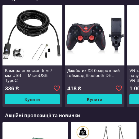
Камера ендоскоп 5 м 7
Джойстик X3 бездротовий
VR-г
мм USB — MicroUSB —
геймпад Bluetooth DEL
наву
TypeC
VR 
Оку
336
418
1 0
₴
₴
вірт
для 
Купити
Купити
дюй
Акційні пропозиції та новинки