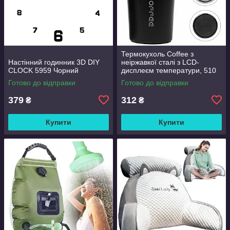
Термокухоль Coffee з
Настінний годинник 3D DIY
неіржавкої сталі з LCD-
CLOCK 5959 Чорний
дисплеєм температури, 510
мл Чорний
Готово до відправки
Готово до відправки
379
312
₴
₴
Купити
Купити