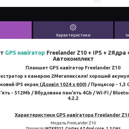
Характеристики
І
ет
GPS навігатор
Freelander Z10 + IPS + 2Ядра 
Автокомплект
Планшет GPS навігатор Freelander Z10
єстратор з камерою 2Мегапикселя! хороший акуму
мовий IPS екран
(Дозвіл 1024 х 600)
/ Процесор - 1,3
ть - 512Mb / Вбудована пам'ять 4Gb / Wi-Fi / Bluetoo
4.2.2
Характеристики GPS навігатора Freelander Z10
Модель FreeLander Z10
Процесор
MTK8312, Cortex A7 dual core, 1.3 GHz