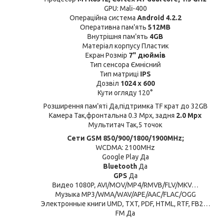
GPU: Mali-400
Операційна система
Android 4.2.2
Оперативна пам'ять
512MB
Внутрішня пам'ять
4GB
Матеріал корпусу Пластик
Екран Розмір
7" дюймів
Тип сенсора Ємнісний
Тип матриці
IPS
Дозвіл
1024 x 600
Кути огляду 120°
Розширення пам'яті Да,підтримка TF крат до 32GB
Камера Так,фронтальна 0.3 Mpx, задня
2.0 Мрх
Мультитач Так,5 точок
Сети GSM 850/900/1800/1900MHz;
WCDMA: 2100MHz
Google Play Да
Bluetooth
Да
GPS
Да
Видео 1080P, AVI/MOV/MP4/RMVB/FLV/MKV…
Музыка MP3/WMA/WAV/APE/AAC/FLAC/OGG
Электронные книги UMD, TXT, PDF, HTML, RTF, FB2…
FM Да