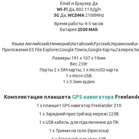
Email и браузер Да
Wi-Fi
Да, 802.11 b/g/n
3G
Да,
WCDMA
2100MHz
Время работы 4-5 часов
Батарея
2500 MAh
Языки Английский,Немецкий,Китайский,Русский,Украинский,и 
Приложения ES File Explorer,Google Поиск,Google Карты,Галерея,Час
Размеры 191 x 107 x 10мм
Вес 259г
Порты 2 x SIM карты, 1 x microSD карта
1 x micro USB
1 x 3.5мм аудио
Комплектация планшета
GPS навигатора
Freeland
1 x планшет GPS навігатор Freelander Z10
1 x Зарядний пристрій від мережі 220В
1 x USB кабель для підключення до ПК
1 х Тримач на скло (присоска)
1 х Зарядний для авто 12В