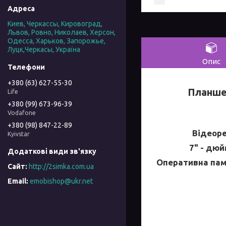
Киев, Черкассы, Кировоград,
Львов, Ровно, Николаев, Херсон,
Одесса, Харьков, Запорожье,
Луцк,Черкасы, Україна
Опис
+380 (63) 627-55-30
Планш
Life
+380 (99) 673-96-39
Vodafone
+380 (98) 847-22-89
Відеоре
Kyivstar
7" - дюй
Оперативна пам'я
http://2simka.com.ua
emobishop@ukr.net