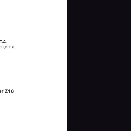
т.д.
ы,и т.д.
er Z10