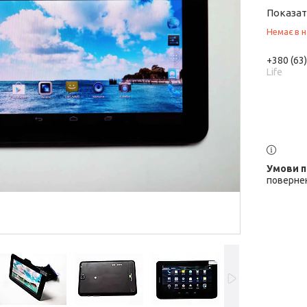
Показат
Немає в н
+380 (63
Life
повернен