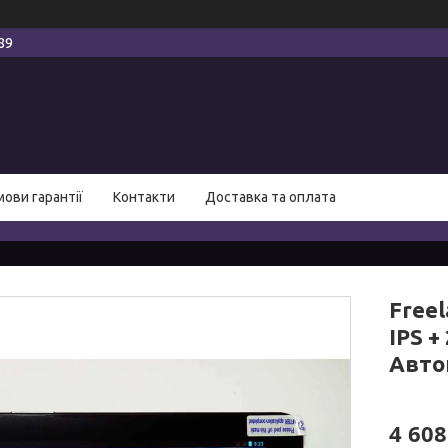
89
мови гарантії
Контакти
Доставка та оплата
Freel
IPS +
Авто
4 608