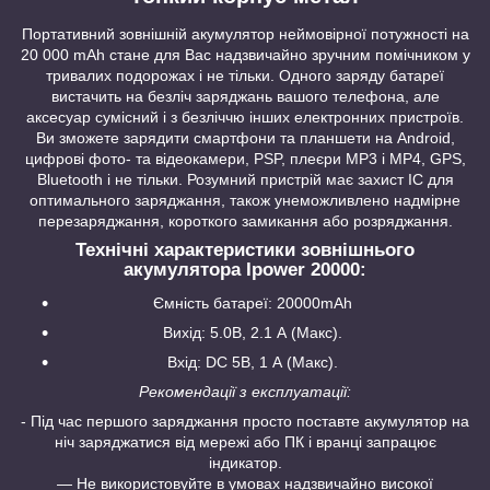
Портативний зовнішній акумулятор неймовірної потужності на
20 000 mAh стане для Вас надзвичайно зручним помічником у
тривалих подорожах і не тільки. Одного заряду батареї
вистачить на безліч заряджань вашого телефона, але
аксесуар сумісний і з безліччю інших електронних пристроїв.
Ви зможете зарядити смартфони та планшети на Android,
цифрові фото- та відеокамери, PSP, плеєри MP3 і MP4, GPS,
Bluetooth і не тільки. Розумний пристрій має захист IC для
оптимального заряджання, також унеможливлено надмірне
перезаряджання, короткого замикання або розряджання.
Технічні характеристики зовнішнього
акумулятора Ipower 20000:
Ємність батареї: 20000mAh
Вихід: 5.0В, 2.1 А (Макс).
Вхід: DC 5В, 1 А (Макс).
Рекомендації з експлуатації:
- Під час першого заряджання просто поставте акумулятор на
ніч заряджатися від мережі або ПК і вранці запрацює
індикатор.
― Не використовуйте в умовах надзвичайно високої