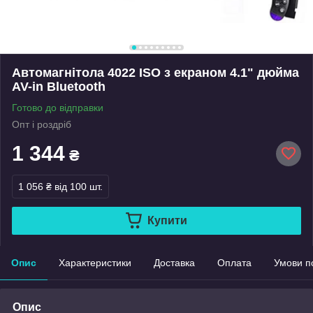
Автомагнітола 4022 ISO з екраном 4.1" дюйма
AV-in Bluetooth
Готово до відправки
Опт і роздріб
1 344
₴
1 056 ₴
від 100 шт.
Купити
Опис
Характеристики
Доставка
Оплата
Умови п
Опис