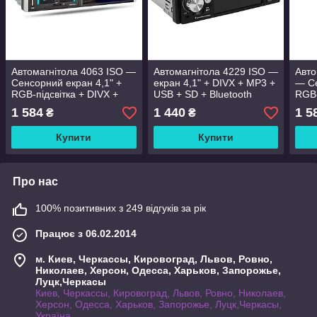
Автомагнітола 4063 ISO —
Автомагнітола 4229 ISO —
Авто
Сенсорний екран 4,1" +
екран 4,1" + DIVX + MP3 +
— Се
RGB-підсвітка + DIVX +
USB + SD + Bluetooth
RGB-
MP3 + USB + Bluetooth +
MP3 
1 584
1 440
1 5
₴
₴
AV-in
Blue
Купити
Купити
Про нас
100% позитивних з 249 відгуків за рік
Працює з 06.02.2014
м. Киев, Черкассы, Кировоград, Львов, Ровно,
Николаев, Херсон, Одесса, Харьков, Запорожье,
Луцк,Черкасы
Киев, Черкассы, Кировоград, Львов, Ровно, Николаев,
Херсон, Одесса, Харьков, Запорожье, Луцк,Черкасы,
Україна