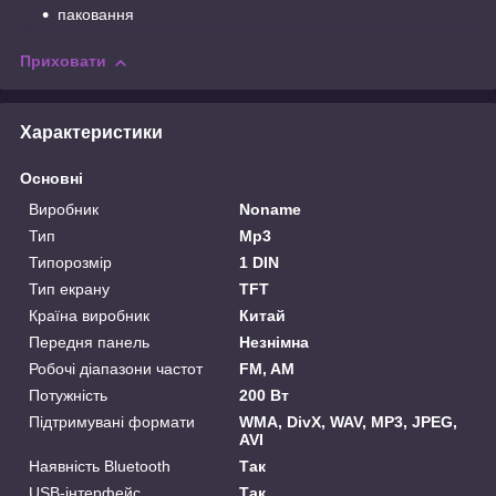
паковання
Приховати
Характеристики
Основні
Виробник
Noname
Тип
Mp3
Типорозмір
1 DIN
Тип екрану
TFT
Країна виробник
Китай
Передня панель
Незнімна
Робочі діапазони частот
FM, AM
Потужність
200 Вт
Підтримувані формати
WMA, DivX, WAV, MP3, JPEG,
AVI
Наявність Bluetooth
Так
USB-інтерфейс
Так