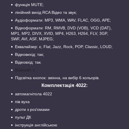
функція MUTE;
лінійний вихід RCA Відео та звук;
Аудіоформати: MP3, WMA, WAV, FLAC, OGG, APE;
Відеоформати: RM, RMVB, DVD (VOB), VCD (DAT),
MP1, MP2, DIVX, XVID, MP4, H263, H264, FLV, 3GP,
SWF, AVI, ASF, MJPEG;
Еквалайзер: є, Flat, Jazz, Rock, POP, Classic, LOUD;
Відеовихід: так;
Відеовхід: так.
Bluetooth: є
Підсвітка кнопок: змінна, на вибір 6 кольорів.
Комплектація 4022:
автомагнітола 4022
пів вуха
дроти з роз'ємами
пульт ДК
інструкція англійською