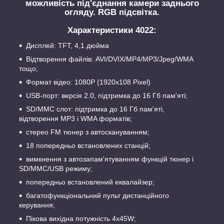
можливість під'єднання камери заднього
огляду. RGB підсвітка.
Характеристики 4022:
Дисплей: TFT, 4,1 дюйма
Відтворення файлів: AVI/DVIX/MP4/МР3/Jpeg/WMA
тощо;
Формат відео: 1080P (1920x108 Pixel)
USB-порт: версія 2.0, підтримка до 16 Гб пам'яті;
SD/MMC слот: підтримка до 16 Гб пам'яті,
відтворення МР3 і WMA форматів;
стерео FM тюнер з автоскануванням;
18 попередньо встановлених станцій;
вимкнення з автозапам'ятуванням функцій тюнер і
SD/MMC/USB режиму;
попередньо встановлений еквалайзер;
багатофункціональний пульт дистанційного
керування;
Пікова вихідна потужність 4х45W;