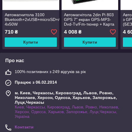
Автомагнитола 3100
Автомагнітола 2din Pi 803
Авто
Bluetooth+2xUSB+microSD+AUX
GPS 7" екран GPS-MP3-
з GP
4x50W
Dvd-Tv/Fm-тюнер + Карта
(БЕЗ
навігації
710
4 008
4 6
₴
₴
Купити
Купити
Про нас
100% позитивних з 249 відгуків за рік
Працює з 06.02.2014
м. Киев, Черкассы, Кировоград, Львов, Ровно,
Николаев, Херсон, Одесса, Харьков, Запорожье,
Луцк,Черкасы
Киев, Черкассы, Кировоград, Львов, Ровно, Николаев,
Херсон, Одесса, Харьков, Запорожье, Луцк,Черкасы,
Україна
Контакти