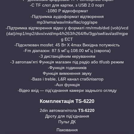
-С TF слот для картки, з USB 2.0 порт
-1080 P відеоформат
-Підтримка аудіоформат відтворення
mp3/wma/wav/mkv/flac/ogg/ape
-Підтримка відтворення відео у форматі rm/rmvb/dvd (vob)/vcd
(dat)/mp1/mp2/divx/xvid/mp4/h263/h264/flv/3gp/swf/avi/asf/mjpe
g ЕСТ
-Підсилювач mosfet: 45 Вт X 4max Вихідна потужність
-Fm діапазон: 87.5 мГц-108.00 мГц (європа)
-З дистанційним керуванням
-З автопам'яті Функція магазин під радіо або tf/usb режим
-Функція годинників
Функція вимкнення звуку
-Bass і treble, L&R канал стабілізатор
-Aux функція
-Відео вхід — під'єднання камери заднього огляду
Комплектація TS-6220
2din автомагнітола
TS-6220
Дроту для під'єднання
Пульт ДК
Паковання