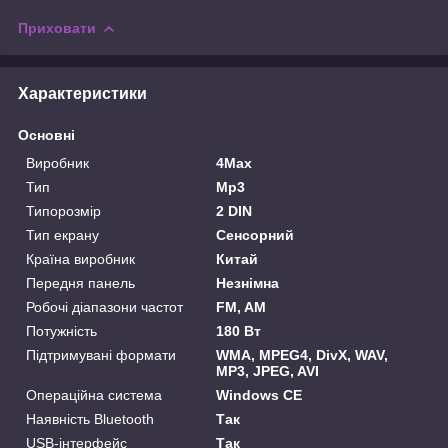
Приховати
Характеристики
Основні
Виробник
4Max
Тип
Mp3
Типорозмір
2 DIN
Тип екрану
Сенсорний
Країна виробник
Китай
Передня панель
Незнімна
Робочі діапазони частот
FM, AM
Потужність
180 Вт
Підтримувані формати
WMA, MPEG4, DivX, WAV,
MP3, JPEG, AVI
Операційна система
Windows CE
Наявність Bluetooth
Так
USB-інтерфейс
Так