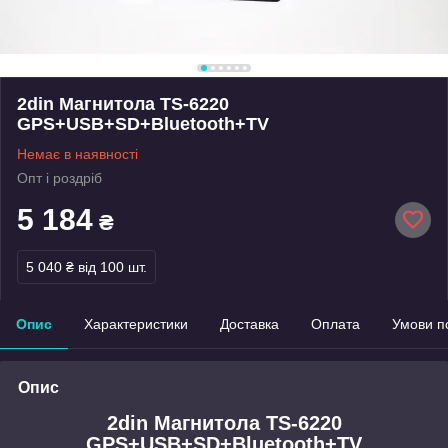
2din Магнитола TS-6220
GPS+USB+SD+Bluetooth+TV
Немає в наявності
Опт і роздріб
5 184
₴
5 040 ₴
від 100 шт.
Опис
Характеристики
Доставка
Оплата
Умови п
Опис
2din Магнитола TS-6220
GPS+USB+SD+Bluetooth+TV