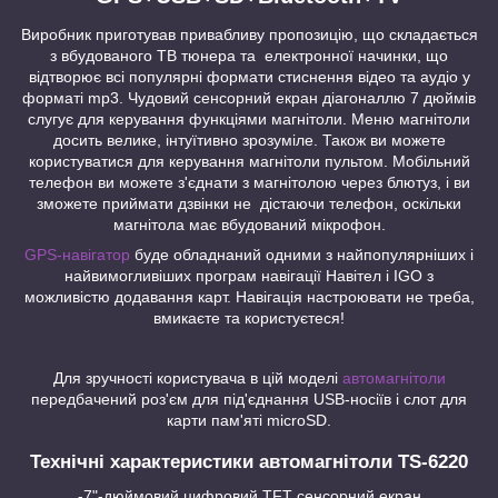
Виробник приготував привабливу пропозицію, що складається
з вбудованого ТВ тюнера та електронної начинки, що
відтворює всі популярні формати стиснення відео та аудіо у
форматі mp3. Чудовий сенсорний екран діагоналлю 7 дюймів
слугує для керування функціями магнітоли. Меню магнітоли
досить велике, інтуїтивно зрозуміле. Також ви можете
користуватися для керування магнітоли пультом. Мобільний
телефон ви можете з'єднати з магнітолою через блютуз, і ви
зможете приймати дзвінки не дістаючи телефон, оскільки
магнітола має вбудований мікрофон.
GPS-навігатор
буде обладнаний одними з найпопулярніших і
найвимогливіших програм навігації Навітел і IGO з
можливістю додавання карт. Навігація настроювати не треба,
вмикаєте та користуєтеся!
Для зручності користувача в цій моделі
автомагнітоли
передбачений роз'єм для під'єднання USB-носіїв і слот для
карти пам'яті microSD.
Технічні характеристики автомагнітоли TS-6220
-7"-дюймовий цифровий TFT сенсорний екран