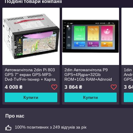
Подібні товари компанії
Автомагнітола 2din Pi 803
2din Автомагнітола P9
1din
GPS 7" екран GPS-MP3-
GPS+4Ядра+32Gb
Andr
Dvd-Tv/Fm-тюнер + Карта
ROM+1Gb RAM+Adnroid
GPS/
навігації
4 008
3 864
3 6
₴
₴
Купити
Купити
Про нас
100% позитивних з 249 відгуків за рік