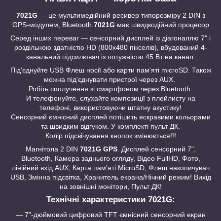
7021G
— це мультимедійний ресивер типорозміру 2 DIN з
GPS-модулем, Bluetooth.
7021G
має швидкодійний процесор
Серед інших переваг — сенсорний дисплей із діагоналлю 7" і
роздільною здатністю HD (800x480 пікселів), вбудований 4-
канальний підсилювач із потужністю 45 Вт на канал.
Під'єднуйте USB Флеш носії або карти пам'яті microSD. Також
можна під'єднувати пристрої через AUX.
Робіть сполучення зі смартфоном через Bluetooth.
И телефонуйте, слухайте композиції з плейлисту на
телефоні, використовуючи штатну акустику!
Сенсорний ємнісний дисплей потішить яскравими кольорами
та швидким відгуком. У комплекті пульт ДК.
Колір підсвічування кнопок змінюється!!!
Магнітола 2 DIN
7021G GPS
. Дисплей сенсорний 7",
Bluetooth, Камера заднього огляду, Відео FullHD, Фото,
лінійний вхід AUX, Карта пам'яті MicroSD, Флеш накопичувач
USB, Змінна підсвітка, Хранитель екрана/Нічний режим! Вихід
на зовнішні монітори, Пульт ДК!
Технічні характеристики 7021G:
— 7"-дюймовий цифровий TFT ємнісний сенсорний екран