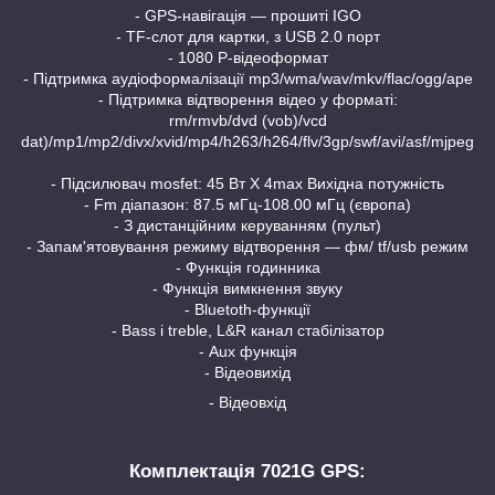
- GPS-навігація — прошиті IGO
- TF-слот для картки, з USB 2.0 порт
- 1080 P-відеоформат
- Підтримка аудіоформалізації mp3/wma/wav/mkv/flac/ogg/ape
- Підтримка відтворення відео у форматі:
rm/rmvb/dvd (vob)/vcd
dat)/mp1/mp2/divx/xvid/mp4/h263/h264/flv/3gp/swf/avi/asf/mjpeg
- Підсилювач mosfet: 45 Вт X 4max Вихідна потужність
- Fm діапазон: 87.5 мГц-108.00 мГц (європа)
- З дистанційним керуванням (пульт)
- Запам'ятовування режиму відтворення — фм/ tf/usb режим
- Функція годинника
- Функція вимкнення звуку
- Bluetoth-функції
- Bass і treble, L&R канал стабілізатор
- Aux функція
- Відеовихід
- Відеовхід
Комплектація 7021G GPS: