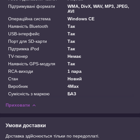
Підтримувані формати
WMA, DivX, WAV, MP3, JPEG,
AVI
Операційна система
Windows CE
Наявність Bluetooth
Так
USB-інтерфейс
Так
Порт для SD-карти
Так
Підтримка iPod
Так
TV-тюнер
Немає
Наявність GPS-модуля
Так
RCA-виходи
1 пара
Стан
Новий
Виробник
4Max
Сумісність з маркою
БАЗ
Приховати
Умови доставки
Доставка здійснюється тільки по передоплаті.