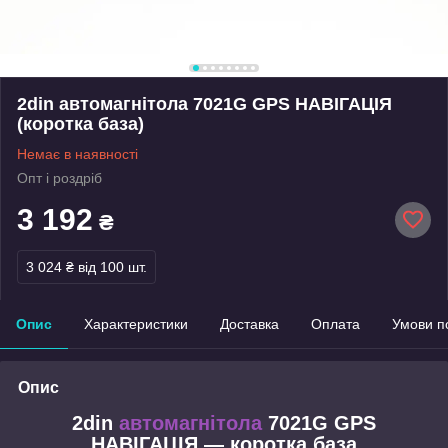
2din автомагнітола 7021G GPS НАВІГАЦІЯ
(коротка база)
Немає в наявності
Опт і роздріб
3 192
₴
3 024 ₴
від 100 шт.
Опис
Характеристики
Доставка
Оплата
Умови п
Опис
2din
автомагнітола
7021G GPS
НАВІГАЦІЯ — коротка база