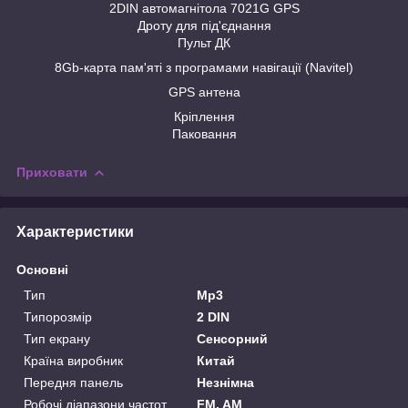
2DIN автомагнітола 7021G GPS
Дроту для під'єднання
Пульт ДК
8Gb-карта пам'яті з програмами навігації (Navitel)
GPS антена
Кріплення
Паковання
Приховати
Характеристики
Основні
Тип
Mp3
Типорозмір
2 DIN
Тип екрану
Сенсорний
Країна виробник
Китай
Передня панель
Незнімна
Робочі діапазони частот
FM, AM