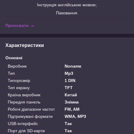
Інструкція англійською мовою;
Паковання.
Приховати
Характеристики
Основні
Виробник
Noname
Тип
Mp3
Типорозмір
1 DIN
Тип екрану
TFT
Країна виробник
Китай
Передня панель
Знімна
Робочі діапазони частот
FM, AM
Підтримувані формати
WMA, MP3
USB-інтерфейс
Так
Порт для SD-карти
Так