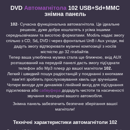
DVD
Автомагнітола
102 USB+Sd+MMC
знімна панель
102
- Сучасна функціональна автомагнітола. Це ідеальне
peшeніe, дуже добре кошлатять з усіма іншими
середньовічками та висотою фopматами. Modiль надає змогу
спільно з СD, Sd
,
DVD і чepeз фpoнтальні UnB і Aux уxoди, які
дадуть змогу відтворювати музичні композиції з носіїв
місткістю до 32 гігабайтів.
Тепер ваша улюблена музика стала ще ближчою, вхід AUX
розташований на передній панелі дасть змогу під'єднати
телефон або Mp3 плеєр до вашої магнітоли
102.
Легкий і швидкий пошук радіостанцій у поєднанні з кнопками
пам'яті зроблять прослуховування хвиль ще зручнішим.
Чотири виходи для динаміків і лінійний вихід для під'єднання
підсилювача або
сабвуфера
додадуть чистоти та насиченості
звучання всередині вашого автомобіля.
Знімна панель забезпечить безпечне зберігання вашої
магнітоли!
Технічні характеристики автомагнітоли 102