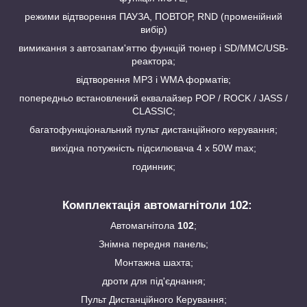
режими відтворення ПАУЗА, ПОВТОР, RND (променійний
вибір)
вимикання з автозапам'яттю функцій тюнер і SD/MMC/USB-
реактора;
відтворення МР3 і WMA форматів;
попередньо встановлений еквалайзер POP / ROCK / JASS /
CLASSIC;
багатофункціональний пульт дистанційного керування;
вихідна потужність підсилювача 4 х 50W max;
годинник;
Комплектація автомагнітоли 102:
Автомагнітола
102
;
Знімна передня панель;
Монтажна шахта;
дроти для під'єднання;
Пульт Дистанційного Керування;