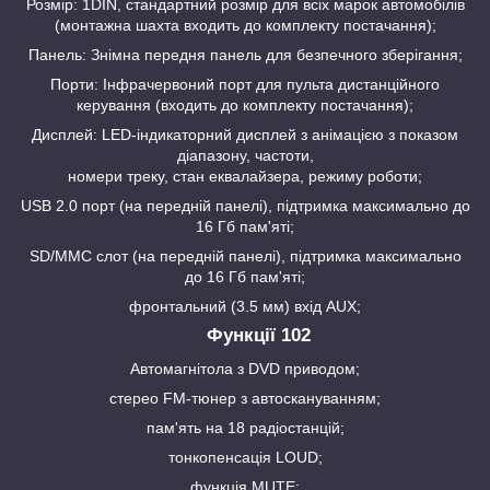
Розмір: 1DIN, стандартний розмір для всіх марок автомобілів
(монтажна шахта входить до комплекту постачання);
Панель: Знімна передня панель для безпечного зберігання;
Порти: Інфрачервоний порт для пульта дистанційного
керування (входить до комплекту постачання);
Дисплей: LED-індикаторний дисплей з анімацією з показом
діапазону, частоти,
номери треку, стан еквалайзера, режиму роботи;
USB 2.0 порт (на передній панелі), підтримка максимально до
16 Гб пам'яті;
SD/MMC слот (на передній панелі), підтримка максимально
до 16 Гб пам'яті;
фронтальний (3.5 мм) вхід AUX;
Функції 102
Автомагнітола з DVD приводом;
стерео FM-тюнер з автоскануванням;
пам'ять на 18 радіостанцій;
тонкопенсація LOUD;
функція MUTE;