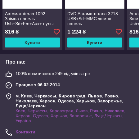
Автомагнітола 1092
DVD Автомагнітола 3218
Авто
Знімна панель
USB+Sd+MMC знімна
Знім
Usb+Sd+Fm+Aux+ пульт
панель
Usb
816
1 224
816
₴
₴
Купити
Купити
Про нас
100% позитивних з 249 відгуків за рік
Працює з 06.02.2014
м. Киев, Черкассы, Кировоград, Львов, Ровно,
Николаев, Херсон, Одесса, Харьков, Запорожье,
Луцк,Черкасы
Киев, Черкассы, Кировоград, Львов, Ровно, Николаев,
Херсон, Одесса, Харьков, Запорожье, Луцк,Черкасы,
Україна
Контакти