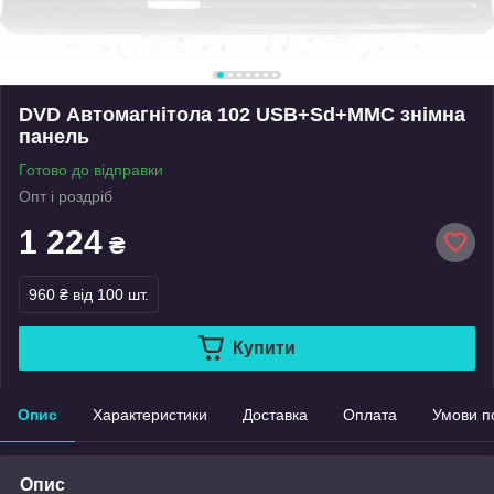
DVD Автомагнітола 102 USB+Sd+MMC знімна
панель
Готово до відправки
Опт і роздріб
1 224
₴
960 ₴
від 100 шт.
Купити
Опис
Характеристики
Доставка
Оплата
Умови п
Опис