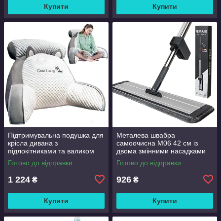
Купити
Купити
Підтримувальна подушка для
Металева швабра
крісла дивана з
самоочисна M06 42 см із
підлокітниками та валиком
двома змінними насадками
Good Lucky
Готово до відправки
Готово до відправки
1 224
926
₴
₴
Купити
Купити