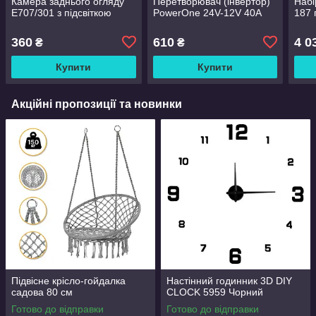
Камера заднього огляду
Перетворювач (інвертор)
Набі
E707/301 з підсвіткою
PowerOne 24V-12V 40A
187 
360
610
4 0
₴
₴
Купити
Купити
Акційні пропозиції та новинки
Підвісне крісло-гойдалка
Настінний годинник 3D DIY
садова 80 см
CLOCK 5959 Чорний
Готово до відправки
Готово до відправки