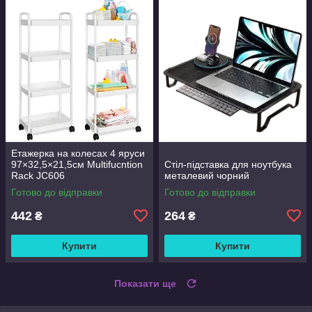
Етажерка на колесах 4 яруси
97×32,5×21,5см Multifucntion
Стіл-підставка для ноутбука
Rack JC606
металевий чорний
Готово до відправки
Готово до відправки
442
264
₴
₴
Купити
Купити
Показати ще