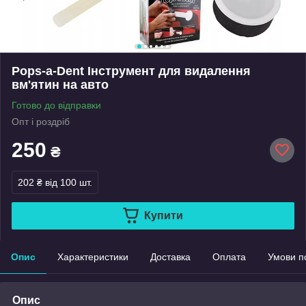
Pops-a-Dent Інструмент для видалення
вм'ятин на авто
Готово до відправки
Опт і роздріб
250
₴
202 ₴
від 100 шт.
Купити
Опис
Характеристики
Доставка
Оплата
Умови п
Опис