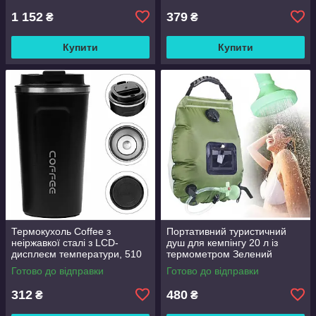
1 152
379
₴
₴
Купити
Купити
Термокухоль Coffee з
Портативний туристичний
неіржавкої сталі з LCD-
душ для кемпінгу 20 л із
дисплеєм температури, 510
термометром Зелений
мл Чорний
Готово до відправки
Готово до відправки
312
480
₴
₴