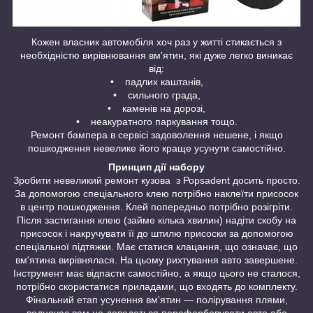
Кожен власник автомобіля хоч раз у житті стикається з
необхідністю вирівнювання вм'ятин, які дуже легко виникає
від:
• падлих каштанів,
• сильного града,
• каменів на дорозі,
• неакуратного паркування тощо.
Ремонт бампера в сервісі задоволення нешене, і якщо
пошкодження невелике його краще усунути самостійно.
Принцип дії набору
Зробити невеликий ремонт кузова з Роpsadent досить просто.
За допомогою спеціального клею потрібно наклеїти присосок
в центр пошкодження. Клей попередньо потрібно розігріти.
Після застигання клею (займе кілька хвилин) надіти скобу на
присосок і накручувати її до штилю присоски за допомогою
спеціальної підтяжки. Має статися клацання, що означає, що
вм'ятина вирівнялася. На цьому рихтування авто завершене.
Інструмент має відпасти самостійно, а якщо цього не сталося,
потрібно скористатися приладами, що входять до комплекту.
Фінальний етап усунення вм'ятин — полірування плями,