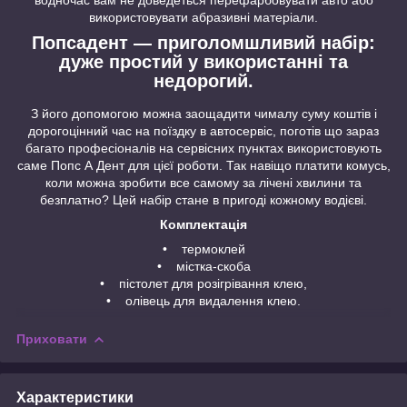
водночас вам не доведеться перефарбовувати авто або
використовувати абразивні матеріали.
Попсадент — приголомшливий набір:
дуже простий у використанні та
недорогий.
З його допомогою можна заощадити чималу суму коштів і
дорогоцінний час на поїздку в автосервіс, поготів що зараз
багато професіоналів на сервісних пунктах використовують
саме Попс А Дент для цієї роботи. Так навіщо платити комусь,
коли можна зробити все самому за лічені хвилини та
безплатно? Цей набір стане в пригоді кожному водієві.
Комплектація
• термоклей
• містка-скоба
• пістолет для розігрівання клею,
• олівець для видалення клею.
Приховати
Характеристики