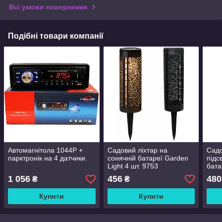
Всі умови повернення
Подібні товари компанії
Автомагнітола 1044P +
Садовий ліхтар на
Садо
парктронік на 4 датчики.
сонячній батареї Garden
підс
Light 4 шт. 9753
бата
4 L
1 056
456
480
₴
₴
Купити
Купити