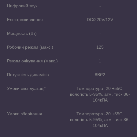
Цифровий звук
-
Електроживлення
DC/220V/12V
Мощность (Bт)
-
Робочий режим (макс.)
125
Режим очікування (макс.)
1
Потужність динаміків
8Bt*2
Умови експлуатації
Температура -20 +55С,
вологість 5-95%, атм. тиск 86-
104кПА
Умови зберігання
Температура -20 +55С,
вологість 5-95%, атм. тиск 86-
104кПА