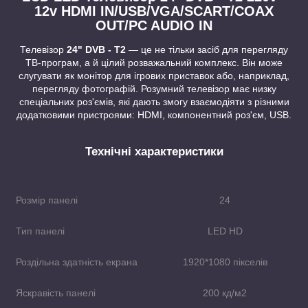
12v HDMI IN/USB/VGA/SCART/COAX
OUT/PC AUDIO IN
Телевізор
24" DVB - T2
— це не тільки засіб для перегляду
ТВ-програм, а й цілий розважальний комплекс. Він може
слугувати як монітор для ігрових приставок або, наприклад,
перегляду фотографій. Розумний телевізор має низку
спеціальних роз'ємів, які дають змогу взаємодіяти з різними
додатковими пристроями: HDMI, компонентний роз'єм, USB.
Технічні характеристики
Розмір панелі
24
Тип панелі
LED HD
Роздільна здатність екрана
1920*1080 пікселів
Яскравість панелі
200 кд/м2