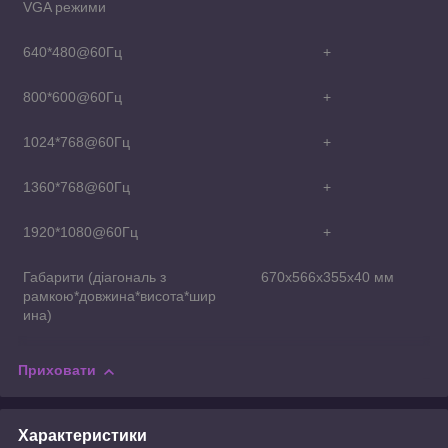
VGA режими
640*480@60Гц
+
800*600@60Гц
+
1024*768@60Гц
+
1360*768@60Гц
+
1920*1080@60Гц
+
Габарити (діагональ з
670x566x355х40 мм
рамкою*довжина*висота*шир
ина)
Приховати
Характеристики