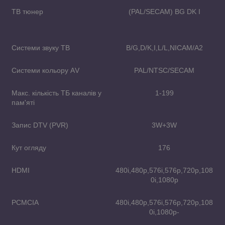
ТВ тюнер
(PAL/SECAM) BG DK I
Системи звуку ТВ
B/G,D/K,I,L/L,NICAM/A2
Системи кольору АV
PAL/NTSC/SECAM
Макс. кількість ТБ каналів у
1-199
пам'яті
Запис DTV (PVR)
3W+3W
Кут огляду
176
HDMI
480i,480p,576i,576p,720p,108
0i,1080p
PCMCIA
480i,480p,576i,576p,720p,108
0i,1080p-