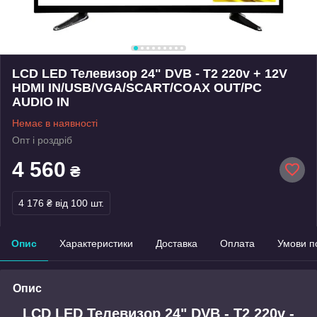
LCD LED Телевизор 24" DVB - T2 220v + 12V
HDMI IN/USB/VGA/SCART/COAX OUT/PC
AUDIO IN
Немає в наявності
Опт і роздріб
4 560
₴
4 176 ₴
від 100 шт.
Опис
Характеристики
Доставка
Оплата
Умови п
Опис
LCD LED Телевизор 24" DVB - T2 220v -