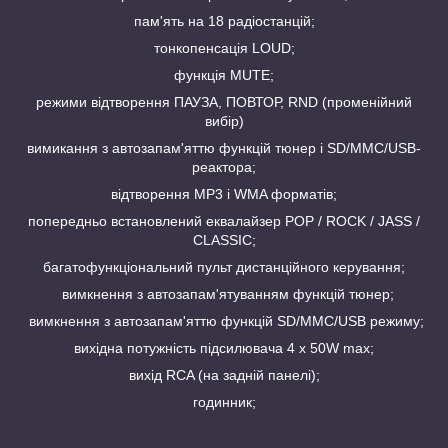
пам'ять на 18 радіостанцій;
тонкопенсація LOUD;
функція MUTE;
режими відтворення ПАУЗА, ПОВТОР, RND (променійний
вибір)
вимикання з автозапам'яттю функцій тюнер і SD/MMC/USB-
реактора;
відтворення МР3 і WMA форматів;
попередньо встановлений еквалайзер POP / ROCK / JASS /
CLASSIC;
багатофункціональний пульт дистанційного керування;
вимкнення з автозапам'ятуванням функцій тюнер;
вимкнення з автозапам'яттю функцій SD/MMC/USB режиму;
вихідна потужність підсилювача 4 х 50W max;
вихід RCA (на задній панелі);
годинник;