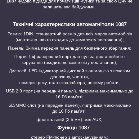
1087
чудово підійде для початківців музики та за свою ціну не
залишить вас байдужими.
Технічні характеристики автомагнітоли 1087
Розмір: 1DIN, стандартний розмір для всіх марок автомобілів
(монтажна шахта входить до комплекту постачання);
Панель: Знімна передня панель для безпечного зберігання;
Порти: Інфрачервоний порт для пульта дистанційного
керування (входить до комплекту постачання);
Дисплей: LED-індикаторний дисплей з анімацією з показом
діапазону, частоти,
номери треку, стан еквалайзера, режиму роботи;
USB 2.0 порт (на передній панелі), підтримка максимально до
16 Гб пам'яті;
SD/MMC слот (на передній панелі), підтримка максимально
до 16 Гб пам'яті;
фронтальний (3.5 мм) вхід AUX;
Функції 1087
стерео FM-тюнер з автоскануванням;