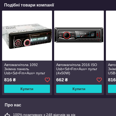
Подібні товари компанії
Автомагнітола 1092
Автомагнітола 2016 ISO
Авто
Знімна панель
Usb+Sd+Fm+Aux+ пульт
Знім
Usb+Sd+Fm+Aux+ пульт
(4x50W)
USB
(4x
816
662
816
₴
₴
Купити
Купити
Про нас
100% позитивних з 248 відгуків за рік