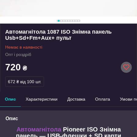
Автомагнітола 1087 ISO Знімна панель
Usb+Sd+Fm+Aux+ пульт
Немає в наявності
Опт і роздріб
720
₴
672 ₴
від 100 шт.
Опис
Характеристики
Доставка
Оплата
Умови п
Опис
Автомагнітола
Pioneer ISO
Знімна
панель — USB-флешки + SD карти