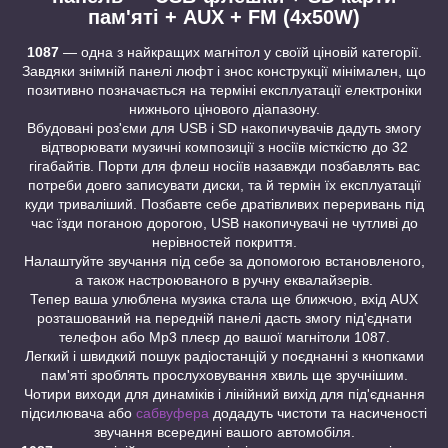
пам'яті + AUX + FM (4x50W)
1087
— одна з найкращих магнітол у своїй ціновій категорії.
Завдяки знімній панелі люфт і знос конструкції мінімален, що
позитивно позначається на терміні експлуатації електроніки
нижнього цінового діапазону.
Вбудовані роз'єми для USB і SD накопичувачів дадуть змогу
відтворювати музичні композиції з носіїв місткістю до 32
гігабайтів. Порти для флеш носіїв назавжди позбавлять вас
потреби довго записувати диски, та й термін їх експлуатації
куди триваліший. Позбавте себе дратівливих переривань під
час їзди поганою дорогою, USB накопичувачі не чутливі до
нерівностей покриття.
Налаштуйте звучання під себе за допомогою встановленого,
а також настроюваного в ручну еквалайзерів.
Тепер ваша улюблена музика стала ще ближчою, вхід AUX
розташований на передній панелі дасть змогу під'єднати
телефон або Mp3 плеєр до вашої магнітоли 1087.
Легкий і швидкий пошук радіостанцій у поєднанні з кнопками
пам'яті зроблять прослуховування хвиль ще зручнішим.
Чотири виходи для динаміків і лінійний вихід для під'єднання
підсилювача або
сабвуфера
додадуть чистоти та насиченості
звучання всередині вашого автомобіля.