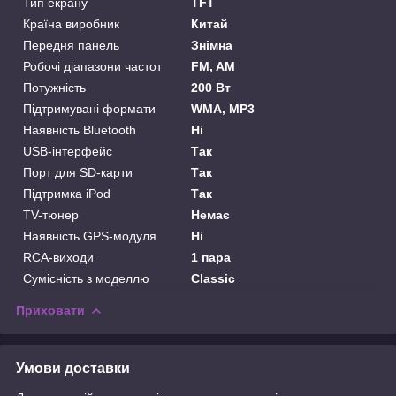
Тип екрану
TFT
Країна виробник
Китай
Передня панель
Знімна
Робочі діапазони частот
FM, AM
Потужність
200 Вт
Підтримувані формати
WMA, MP3
Наявність Bluetooth
Ні
USB-інтерфейс
Так
Порт для SD-карти
Так
Підтримка iPod
Так
TV-тюнер
Немає
Наявність GPS-модуля
Ні
RCA-виходи
1 пара
Сумісність з моделлю
Classic
Приховати
Умови доставки