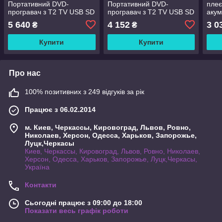
Портативний DVD-
Портативний DVD-
плеє
програвач з Т2 TV USB SD
програвач з Т2 TV USB SD
акум
5 640
4 152
3 0
₴
₴
Купити
Купити
Про нас
100% позитивних з 249 відгуків за рік
Працює з 06.02.2014
м. Киев, Черкассы, Кировоград, Львов, Ровно,
Николаев, Херсон, Одесса, Харьков, Запорожье,
Луцк,Черкасы
Киев, Черкассы, Кировоград, Львов, Ровно, Николаев,
Херсон, Одесса, Харьков, Запорожье, Луцк,Черкасы,
Україна
Контакти
Сьогодні працює з 09:00 до 18:00
Показати весь графік роботи