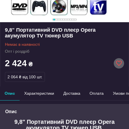
9,8" Портативний DVD плеєр Opera
акумулятор TV тюнер USB
Немає в наявності
Опт і роздріб
2 424
₴
2 064 ₴
від 100 шт.
Опис
Характеристики
Доставка
Оплата
Умови п
Опис
9,8" Портативний DVD плеєр Opera
акумулятор TV тюнер USB