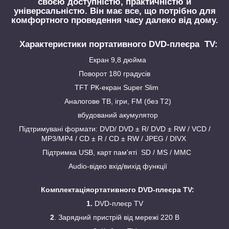
своєю доступністю, практичністю й
універсальністю. Він має все, що потрібно для
комфортного проведення часу далеко від дому.
Характеристики п
ортативного DVD-плеєра TV
:
Екран 9,8 дюйма
Поворот 180 градусів
TFT РК-екран Super Slim
Аналогове ТВ, ігри, FM (без Т2)
вбудований акумулятор
Підтримувані формати: DVD/ DVD ± R/ DVD ± RW / VCD /
MP3/MP4 / CD ± R / CD ± RW / JPEG / DIVX
Підтримка USB, карт пам'яті SD / MS / MMC
Audio-відео вхід/вихід функції
Комплектація
ортативного DVD-плеєра TV
:
1.
DVD-плеєр
TV
2
. Зарядний пристрій від мережі 220 В