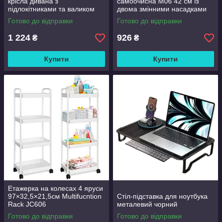
крісла дивана з
самоочисна M06 42 см із
підлокітниками та валиком
двома змінними насадками
Good Lucky
Готово до відправки
Готово до відправки
1 224
926
₴
₴
Купити
Купити
Етажерка на колесах 4 яруси
97×32,5×21,5см Multifucntion
Стіл-підставка для ноутбука
Rack JC606
металевий чорний
Готово до відправки
Готово до відправки