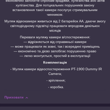
економічно запобігти спробам крадіжки, хуліганства або актів
хуліганства. Для потциальних порушників закону
встановлення такої камери послугує стримувальним
чинником.
Муляж відеокамери живиться від 2 батарейок АА, даючи змогу
світлодіодному підсвітці працювати впродовж декількох
місяців
Переваги муляжу камери в/спостереження:
― відрізняється від справжньої камери
― може працювати як зовні, так і всередині приміщень
― економічно та дієво запобігає порушенню право
― легко монтується, простий в експлуатації
Комплектація
- Муляж камери відеоспостереження PT-1900 Dummy IR
Camera;
- кріплення;
- коробка.
Приховати