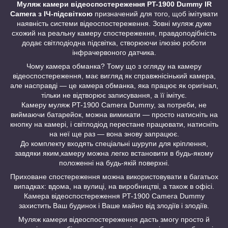
Муляж камери відеоспостереження PT-1900 Dummy IR
Camera з ІЧ-підсвіткою
призначений для того, щоб імітувати
наявність системи відеоспостереження. Зовні муляж дуже
схожий на реальну камеру спостереження, правдоподібність
додає світлодіодна підсвітка, створюючи ілюзію роботи
інфрачервоного датчика.
Чому камера обманка? Тому що з огляду на камеру
відеоспостереження, має вигляд як справжнісінький камера,
але насправді — це камера обманка, яка працює як оригінал,
тільки не відтворює записування, а її імітує.
Камеру муляж PT-1900 Camera Dummy, за потреби, не
виймаючи батарейок, можна вимикати — просто натисніть на
кнопку на камері, і світлодіод перестане працювати, натисніть
на неї ще раз — вона знову запрацює.
До комплекту входять спеціальні шурупи для кріплення,
завдяки яким,камеру можна легко встановити в будь-якому
положенні на будь-якій поверхні.
Приховане спостереження можна використовувати в багатьох
випадках: вдома, на вулиці, на виробництві, а також в офісі.
Камера відеоспостереження PT-1900 Camera Dummy
захистить Ваш будинок і Ваше майно від злодіїв і злодіїв.
Муляж камери відеоспостереження дасть змогу просто й