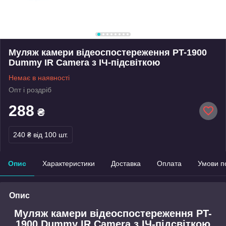
Муляж камери відеоспостереження PT-1900
Dummy IR Camera з ІЧ-підсвіткою
Немає в наявності
Опт і роздріб
288
₴
240 ₴
від 100 шт.
Опис
Характеристики
Доставка
Оплата
Умови п
Опис
Муляж камери відеоспостереження PT-
1900 Dummy IR Camera з ІЧ-підсвіткою