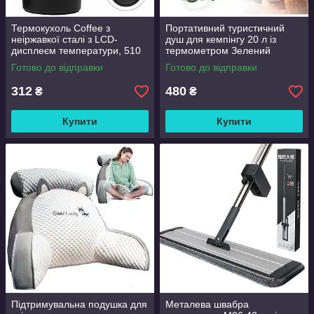
Термокухоль Coffee з
Портативний туристичний
неіржавкої сталі з LCD-
душ для кемпінгу 20 л із
дисплеєм температури, 510
термометром Зелений
мл Чорний
Готово до відправки
Готово до відправки
312
480
₴
₴
Купити
Купити
Підтримувальна подушка для
Металева швабра