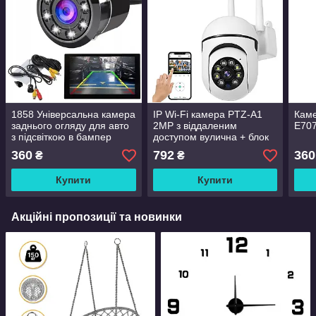
1858 Універсальна камера
IP Wi-Fi камера PTZ-A1
Каме
заднього огляду для авто
2MP з віддаленим
E707
з підсвіткою в бампер
доступом вулична + блок
живлення (v380pro)
360
792
360
₴
₴
Купити
Купити
Акційні пропозиції та новинки