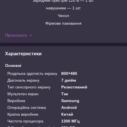
зарядний пристрій 220 В — 1 шт.
навушники — 1 шт.
Чехол
Фірмове паковання
Приховати
Характеристики
Основні
Роздільна здатність екрану
800×480
Діагональ екрану
7 дюйм
Тип сенсорного екрану
Резистивний
Мультитач екран
Так
Виробник
Samsung
Операційна система
Android
Країна виробник
Китай
Частота процесора
1300 МГц