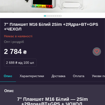
7" Планшет M16 Білий 2Sim +2Ядра+BT+GPS
+ЧЕХОЛ
Немає в наявності
Опт і роздріб
2 784
₴
2 688 ₴
від 100 шт.
Опис
Характеристики
Доставка
Оплата
Умови п
Опис
7" Планшет M16 Білий — 2Sim
+2Ядра+BT+GPS + ЧОХОЛ