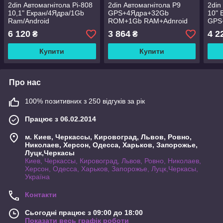
2din Автомагнітола Pi-808
2din Автомагнітола P9
2din
10,1" Екран/4Ядра/1Gb
GPS+4Ядра+32Gb
10" 
Ram/Android
ROM+1Gb RAM+Adnroid
GPS
ROM
6 120
3 864
4 2
₴
₴
Купити
Купити
Про нас
100% позитивних з 250 відгуків за рік
Працює з 06.02.2014
м. Киев, Черкассы, Кировоград, Львов, Ровно,
Николаев, Херсон, Одесса, Харьков, Запорожье,
Луцк,Черкасы
Киев, Черкассы, Кировоград, Львов, Ровно, Николаев,
Херсон, Одесса, Харьков, Запорожье, Луцк,Черкасы,
Україна
Контакти
Сьогодні працює з 09:00 до 18:00
Показати весь графік роботи