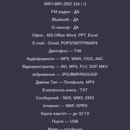
WIFI-WiFi (802.11b / г)
FM-радио - ДА
Bluetooth - ДА
G-сенсор - ДА
Офис - MS Office Word, PPT, Excel
E-mail - Gmail, POP3/SMTP/IMAP4
Диктофон — ТАК
Аудіоформати — MP3, WMA, OGG, AAC
Відеореєстратор — AVI, MP4, FLV, 3GP, MKV
зображення — JPG/BMP/NGG/GIF
Дзвінки Тип — Поліфонія, MP3
Електронна книга - TXT
Сообщений - SMS, MMS, EMS
Інтернет — WAP, GPRS
Карта пам'яті — до 32 Гб
Порти — USB
Мова — російська