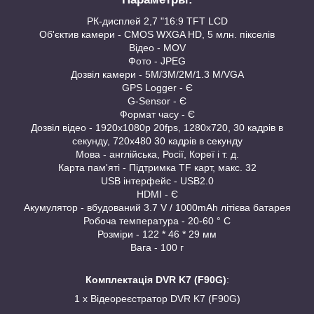
РК-дисплей 2,7 "16:9 TFT LCD
Об'єктив камери - CMOS WXGA HD, 5 млн. пікселів
Відео - MOV
Фото - JPEG
Дозвіл камери - 5M/3M/2M/1.3 M/VGA
GPS Logger - Є
G-Sensor - Є
Формат часу - Є
Дозвіл відео - 1920x1080p 20fps, 1280x720, 30 кадрів в
секунду, 720х480 30 кадрів в секунду
Мова - англійська, Росії, Кореї і т. д.
Карта пам'яті - Підтримка TF карт, макс. 32
USB інтерфейс - USB2.0
HDMI - Є
Акумулятор - вбудований 3.7 V / 1000mAh літієва батарея
Робоча температура - 20-60 ° C
Розміри - 122 * 46 * 29 мм
Вага - 100 г
Комплектація DVR K7 (F90G)
:
1 x Відеореєстратор DVR K7 (F90G)