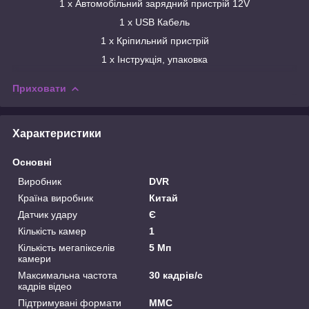
1 х Автомобільний зарядний пристрій 12V
1 x USB Кабель
1 x Кріпильний пристрій
1 x Інструкція, упаковка
Приховати
Характеристики
Основні
Виробник
DVR
Країна виробник
Китай
Датчик удару
Є
Кількість камер
1
Кількість мегапікселів
5 Мп
камери
Максимальна частота
30 кадрів/с
кадрів відео
Підтримувані формати
MMC