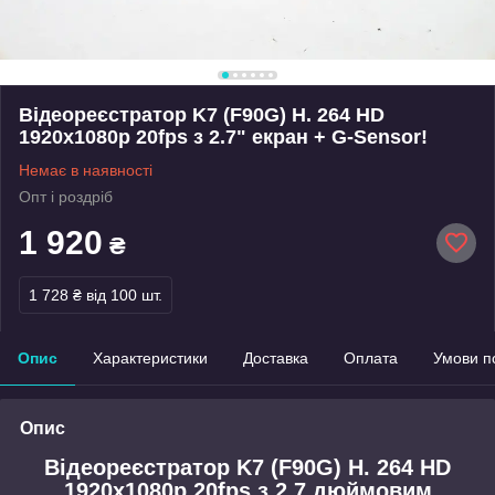
Відеореєстратор K7 (F90G) H. 264 HD
1920x1080p 20fps з 2.7" екран + G-Sensor!
Немає в наявності
Опт і роздріб
1 920
₴
1 728 ₴
від 100 шт.
Опис
Характеристики
Доставка
Оплата
Умови п
Опис
Відеореєстратор K7 (F90G) H. 264 HD
1920x1080p 20fps з 2.7 дюймовим