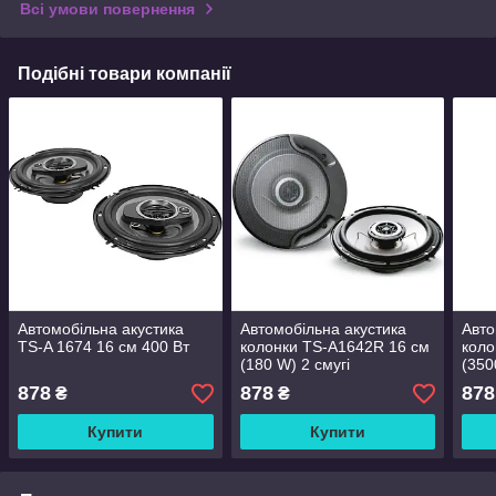
Всі умови повернення
Подібні товари компанії
Автомобільна акустика
Автомобільна акустика
Авто
TS-A 1674 16 см 400 Вт
колонки TS-A1642R 16 см
коло
(180 W) 2 смугі
(350
878
878
878
₴
₴
Купити
Купити