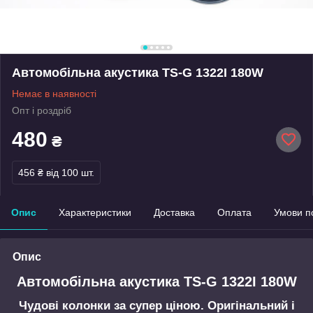
Автомобільна акустика TS-G 1322I 180W
Немає в наявності
Опт і роздріб
480
₴
456 ₴
від 100 шт.
Опис
Характеристики
Доставка
Оплата
Умови п
Опис
Автомобільна акустика TS-G 1322I 180W
Чудові колонки за супер ціною. Оригінальний і