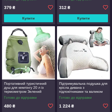
379
312
₴
₴
Купити
Купити
Портативний туристичний
Підтримувальна подушка для
душ для кемпінгу 20 л із
крісла дивана з
термометром Зелений
підлокітниками та валиком
Good Lucky
Готово до відправки
Готово до відправки
480
1 224
₴
₴