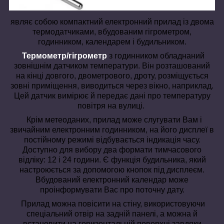
являє собою компактний електронний прилад із двома
термодатчиками, вбудованим гігрометром,
годинником, календарем і будильником.
Термометр/гігрометр
з годинником обладнаний
зовнішнім датчиком температури. Він розташований
на кінці довгого, двометрового, дроту, розміщується
зовні приміщення, виводиться через вікно, наприклад.
Цей датчик вимірює й передає дані про температуру
повітря на вулиці.
Крім метеоданих, прилад може слугувати Вам і
звичайним електронним годинником, на його дисплеї в
постійному режимі відбувається індикація часу.
Доступно для вибору два формати тимчасового
відліку: 12 і 24 години. Є функція будильника, який
настроюється за допомогою кнопок під дисплеєм.
Вбудований електронний календар може
проінформувати Вас про поточну дату.
Прилад можна повісити на стіну, використовуючи
спеціальний отвір на задній панелі, а можна й
встановити на горизонтальній поверхні завдяки