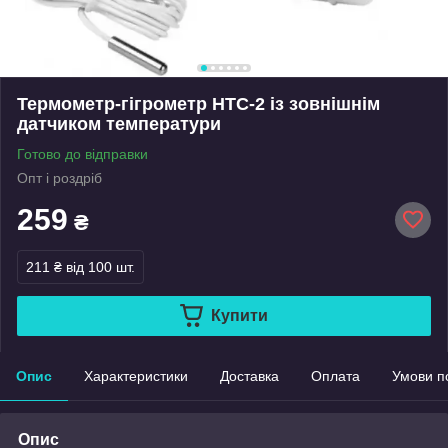
Термометр-гігрометр HTC-2 із зовнішнім
датчиком температури
Готово до відправки
Опт і роздріб
259
₴
211 ₴
від 100 шт.
Купити
Опис
Характеристики
Доставка
Оплата
Умови п
Опис