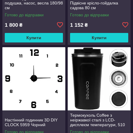
подушка, насос, весла 180/98
Підвісне крісло-гойдалка
см
садова 80 см
Готово до відправки
Готово до відправки
1 800
1 152
₴
₴
Купити
Купити
Термокухоль Coffee з
Настінний годинник 3D DIY
неіржавкої сталі з LCD-
CLOCK 5959 Чорний
дисплеєм температури, 510
мл Чорний
Готово до відправки
Готово до відправки