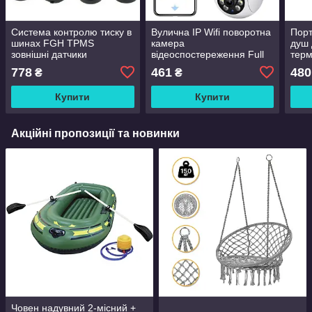
Система контролю тиску в
Вулична IP Wifi поворотна
Порт
шинах FGH TPMS
камера
душ 
зовнішні датчики
відеоспостереження Full
тер
HD, 2 МП NJ PRO /
778
461
480
₴
₴
Вайфай камера з
датчиком руху (iCam 365)
Купити
Купити
Акційні пропозиції та новинки
Човен надувний 2-місний +