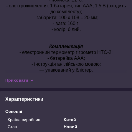
- електроживлення: 1 батарея, тип AAA, 1.5 В (входить
до комплекту);
- габарити: 100 х 108 = 20 мм;
- вага: 160 г;
- колір: білий.
Комплектація
- електронний термометр гігрометр HTC-2;
- батарейка AAA;
- інструкція англійською мовою;
— упакований у блістер.
Приховати
Характеристики
Основні
Країна виробник
Китай
Стан
Новий