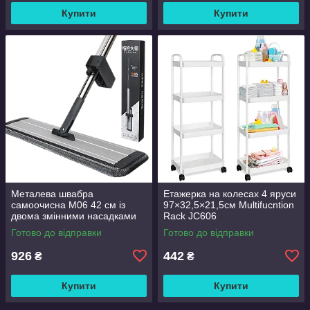
Купити
Купити
Металева швабра
Етажерка на колесах 4 яруси
самоочисна M06 42 см із
97×32,5×21,5см Multifucntion
двома змінними насадками
Rack JC606
Готово до відправки
Готово до відправки
926
442
₴
₴
Купити
Купити