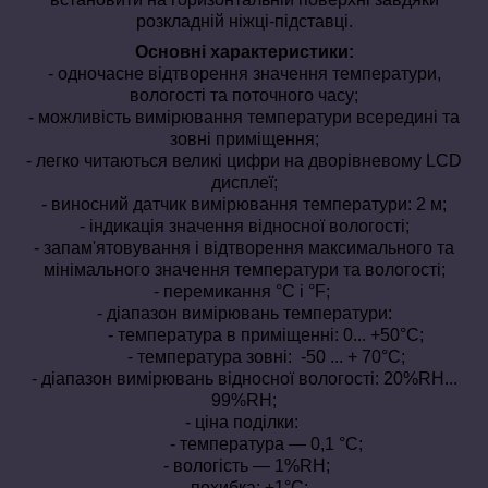
розкладній ніжці-підставці
.
Основні характеристики:
- одночасне відтворення значення температури,
вологості та поточного часу;
- можливість вимірювання температури всередині та
зовні приміщення;
- легко читаються великі цифри на дворівневому LCD
дисплеї;
- виносний датчик вимірювання температури: 2 м;
- індикація значення відносної вологості;
- запам'ятовування і відтворення максимального та
мінімального значення температури та вологості;
- перемикання °C і °F;
- діапазон вимірювань температури:
- температура в приміщенні: 0... +50°C;
- температура зовні: -50 ... + 70°C;
- діапазон вимірювань відносної вологості: 20%RH...
99%RH;
- ціна поділки:
- температура — 0,1 °C;
- вологість — 1%RH;
- похибка: ±1°C;