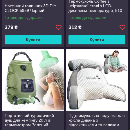
Термокухоль Coffee з
Настінний годинник 3D DIY
неіржавкої сталі з LCD-
CLOCK 5959 Чорний
дисплеєм температури, 510
мл Чорний
Готово до відправки
Готово до відправки
379
312
₴
₴
Купити
Купити
Портативний туристичний
Підтримувальна подушка для
душ для кемпінгу 20 л із
крісла дивана з
термометром Зелений
підлокітниками та валиком
Good Lucky