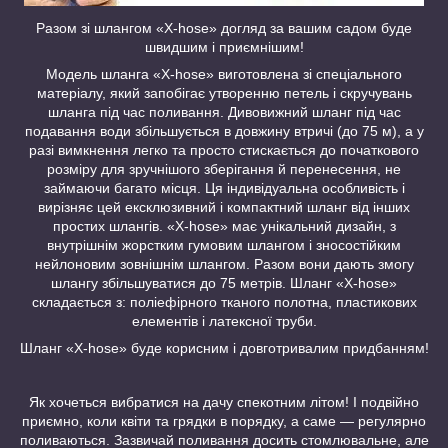
Разом зі шлангом «X-hose» догляд за вашим садом буде
швидшим і приємнішим!
Модель шланга «X-hose» виготовлена зі спеціального
матеріалу, який запобігає утворенню петель і скручувань
шланга під час поливання. Дивовижний шланг під час
подавання води збільшується в довжину втричі (до 75 м), а у
разі вимкнення легко та просто стискається до початкового
розміру для зручнішого зберігання й перенесення, не
займаючи багато місця. Ця індивідуальна особливість і
вирізняє цей ексклюзивний і компактний шланг від інших
простих шлангів. «X-hose» має унікальний дизайн, з
внутрішнім жорстким гумовим шлангом і зносостійким
нейлоновим зовнішнім шлангом. Разом вони дають змогу
шлангу збільшуватися до 75 метрів. Шланг «X-hose»
складається з: поліефірного тканого полотна, пластикових
елементів і латексної труби.
Шланг «X-hose» буде корисним і довготривалим придбанням!
Як хочеться вибратися на дачу спекотним літом! І подвійно
приємно, коли квіти та грядки в порядку, а саме — регулярно
поливаються. Зазвичай поливання досить стомлювальне, але