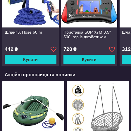
Шланг X Hose 60 m
Приставка SUP X7M 3,5"
Шлан
500 ігор із джойстиком
442
720
312
₴
₴
Купити
Купити
Акційні пропозиції та новинки