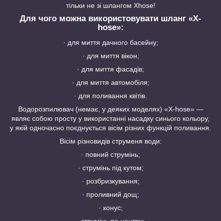
тільки не зі шлангом Xhose!
Для чого можна використовувати шланг «X-
hose»:
· для миття дачного басейну;
· для миття вікон;
· для миття фасадів;
· для миття автомобіля;
· для поливання квітів.
Водорозпилювач (немає, у деяких моделях) «X-hose» —
являє собою просту у використанні насадку синього кольору,
у якій одночасно поєднується вісім різних функцій поливання.
Вісім різновидів струменя води:
· повний струмінь;
· струмінь під кутом;
· розбризкування;
· проливний дощ;
· конус;