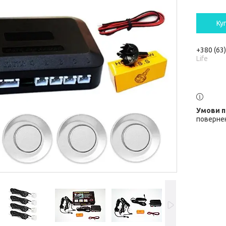
Ку
+380 (63
Life
повернен