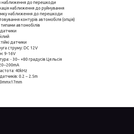
л наближення до перешкоди
икація наближення до руйнування
ямку наближення до перешкоди
товування контурів автомобіля (опція)
а типами автомобілів
і датчики
білий
тійкі датчики
уга струму: DC 12V
н: 9-16V
ура: - 30~ +80 градусів Цельсія
 20~200mA
частота: 40kHz
датчиків: 0.2 ~ 2.5m
x30mmx17mm