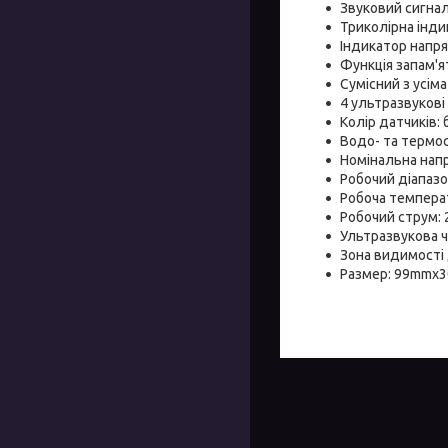
Звуковий сигна
Триколірна інд
Індикатор напр
Функція запам'я
Сумісний з усім
4 ультразвуков
Колір датчиків: 
Водо- та термос
Номінальна напр
Робочий діапазо
Робоча температ
Робочий струм:
Ультразвукова 
Зона видимості 
Размер: 99mm