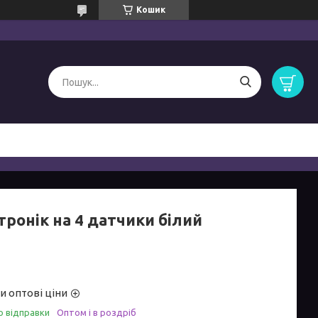
Кошик
тронік на 4 датчики білий
и оптові ціни
о відправки
Оптом і в роздріб