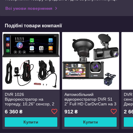
Всі умови повернення
Подібні товари компанії
DVR 1026
Автомобільний
DVR 
Відеореєстратор на
відеореєстратор DVR S1
сенс
торпеду, 10,26" сенсор, 2
2" Full HD CarDvrCam на 3
Дзер
камери BT+FM-
камери (камера заднього
з ві
6 360
912
2 6
₴
₴
transmit+AUX+Airplay+Screen
огляду)
Mirroring
Купити
Купити