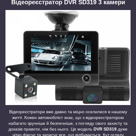
Відеореєстратор DVR SD319 3 камери
Відеореєстратори вже давно та міцно оселилися в нашому
житті. Кожен автомобіліст знає, що з відеореєстратором
набагато зручніше й безпечніше, з погляду свого захисту та
доказів правоти, ніж без нього. Ця модель
DVR SD319
дуже
чітко фіксує та записує все, що відбувається. Кут огляду