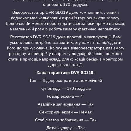
становить 170 градусів.
Відеореєстратор DVR SD319 дуже компактний, легкий і
водночас має кольоровий екран із гарною якістю запису.
Водночас Ви можете переглядати свої записи прямо на місці,
а маленький розмір робить камеру фактично непомітною.
Реєстратор DVR SD319 дуже простий в експлуатації. Вам
усього лише потрібно вставити карту пам'яті та під'єднати
його до прикурювача. Кріплення відеореєстратора дає змогу
розгорнути пристрій у напрямку до дверей водія, що може
стати в пригоді, наприклад, для фіксації бесіди з монітором
дорожньої поліції.
Характеристики DVR SD319:
Тип — Відеореєстратор автомолічний
Кут огляду — 170 градусів
Розмір екрана — 4"
Аварійне записування — Так
Сенсорний екран — Немає
Стабілізатор зображення — Так
Датчик удару — Так