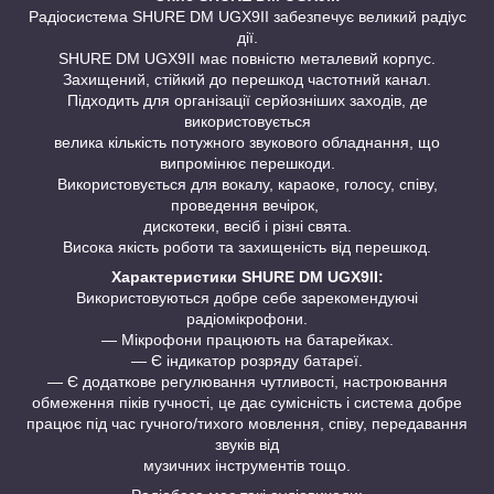
Радіосистема SHURE DM UGX9II забезпечує великий радіус
дії.
SHURE DM UGX9II
має повністю металевий корпус.
Захищений, стійкий до перешкод частотний канал.
Підходить для організації серйозніших заходів, де
використовується
велика кількість потужного звукового обладнання, що
випромінює перешкоди.
Використовується для вокалу, караоке, голосу, співу,
проведення вечірок,
дискотеки, весіб і різні свята.
Висока якість роботи та захищеність від перешкод.
Характеристики
SHURE DM UGX9II
:
Використовуються добре себе зарекомендуючі
радіомікрофони.
— Мікрофони працюють на батарейках.
— Є індикатор розряду батареї.
― Є додаткове регулювання чутливості, настроювання
обмеження піків гучності, це дає сумісність і система добре
працює під час гучного/тихого мовлення, співу, передавання
звуків від
музичних інструментів тощо.