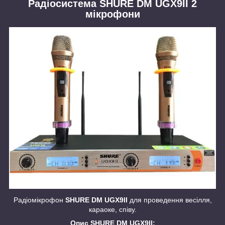
Радіосистема SHURE DM UGX9II 2
мікрофони
Радіомікрофон
SHURE DM UGX9II
для проведення весілля,
караоке, співу.
Опис SHURE DM UGX9II: