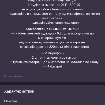
Радіобаза має такі аудіовиходи:
― 2 аудіороз'єми канон XLR, SPF-07.
— індикація зв'язку бази з мікрофонами
— індикація рівня звукового сигналу від мікрофонів, на кожен
канал окрема.
— індикація увімкнення живлення
Комплектація
SHURE DM UGX9II
:
― Кабель великий аудіоджек 6,25 для під'єднання до
мікшерних пультів,
підсилювачам, музичним центрам караоке.
― зовнішній адаптер 220вольт (блок живлення)
― 2 мікрофони
― 2 антени штирові з роз'ємами
― 2 гумові фіксатори, щоб мікрофони не каталися по столу.
― 4 батареї
Приховати
Характеристики
Основні