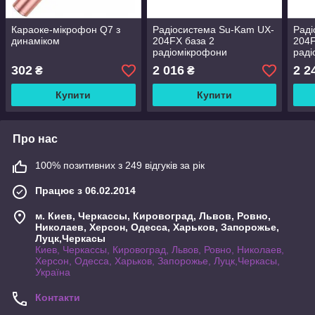
Караоке-мікрофон Q7 з
Радіосистема Su-Kam UX-
Раді
динаміком
204FX база 2
204F
радіомікрофони
раді
302
2 016
2 2
₴
₴
Купити
Купити
Про нас
100% позитивних з 249 відгуків за рік
Працює з 06.02.2014
м. Киев, Черкассы, Кировоград, Львов, Ровно,
Николаев, Херсон, Одесса, Харьков, Запорожье,
Луцк,Черкасы
Киев, Черкассы, Кировоград, Львов, Ровно, Николаев,
Херсон, Одесса, Харьков, Запорожье, Луцк,Черкасы,
Україна
Контакти