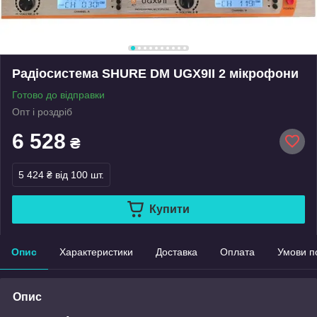
Радіосистема SHURE DM UGX9II 2 мікрофони
Готово до відправки
Опт і роздріб
6 528
₴
5 424 ₴
від 100 шт.
Купити
Опис
Характеристики
Доставка
Оплата
Умови п
Опис