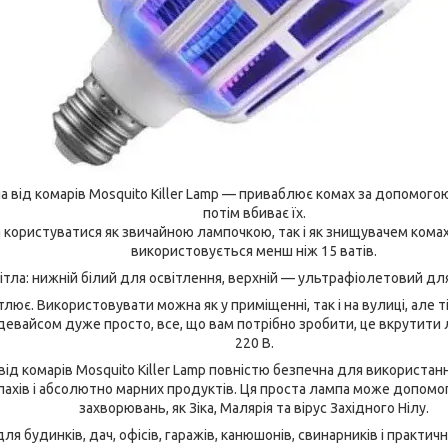
а від комарів Mosquito Killer Lamp — приваблює комах за допомого
потім вбиває їх.
користуватися як звичайною лампочкою, так і як знищувачем кома
використовується менш ніж 15 ватів.
тла: нижній білий для освітлення, верхній — ультрафіолетовий дл
лює. Використовувати можна як у приміщенні, так і на вулиці, але т
евайсом дуже просто, все, що вам потрібно зробити, це вкрутити 
220 В.
ід комарів Mosquito Killer Lamp повністю безпечна для використанн
апахів і абсолютно марних продуктів. Ця проста лампа може допомог
захворювань, як Зіка, Малярія та вірус Західного Нілу.
ля будинків, дач, офісів, гаражів, канюшонів, свинарників і практич