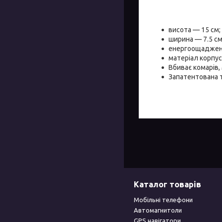
висота — 15 см;
ширина — 7.5 см
енергоощадженн
матеріал корпус
Вбиває комарів, 
Запатентована т
Каталог товарів
Мобільні телефони
Автомагнитоли
GPS навігатори