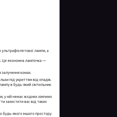
ю ультрафіолетової лампи, а
х. Це економна лампочка —
я залучення комах.
ільки під укриттям від опадів.
лампу в будь-який світильник
я, у ній немає жодних хімічних
ти захистити вас від таких
но будь-якого іншого простору.