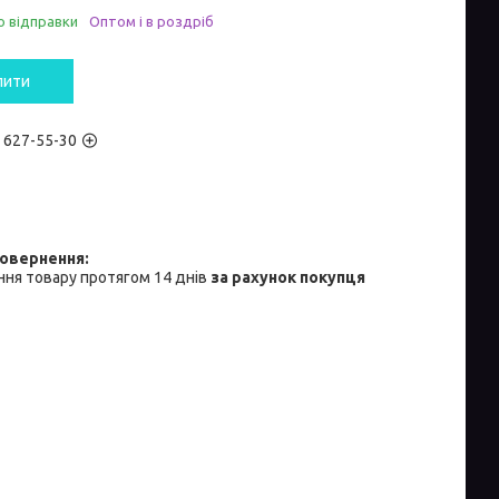
о відправки
Оптом і в роздріб
пити
) 627-55-30
ня товару протягом 14 днів
за рахунок покупця