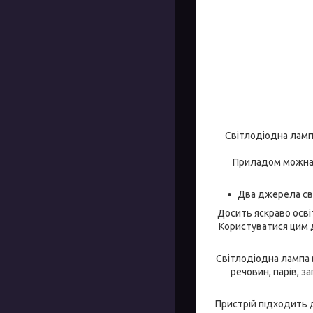
Світлодіодна ламп
Приладом можна 
Два джерела сві
Досить яскраво освіт
Користуватися цим д
Світлодіодна лампа в
речовин, парів, з
Пристрій підходить д