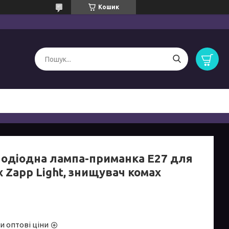
Кошик
лодіодна лампа-приманка E27 для
 Zapp Light, знищувач комах
и оптові ціни