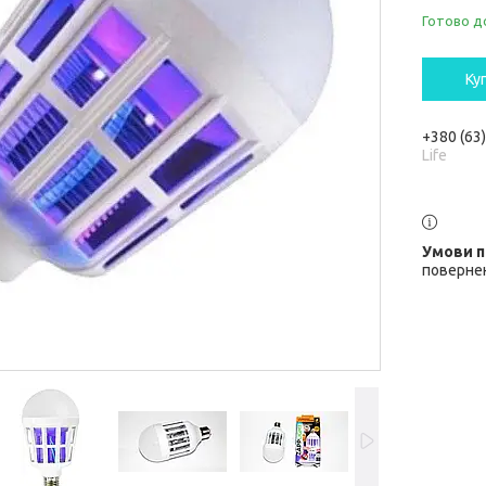
Готово д
Ку
+380 (63
Life
повернен