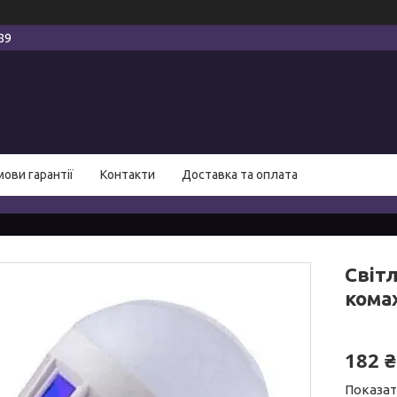
89
мови гарантії
Контакти
Доставка та оплата
Світ
комах
182 ₴
Показат