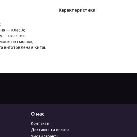
Характеристики:
;
я — клас А;
у — пластик;
москітів і мошок;
а виготовлена в Китаї.
О нас
Контакти
Доставка та оплата
Умови гарантії