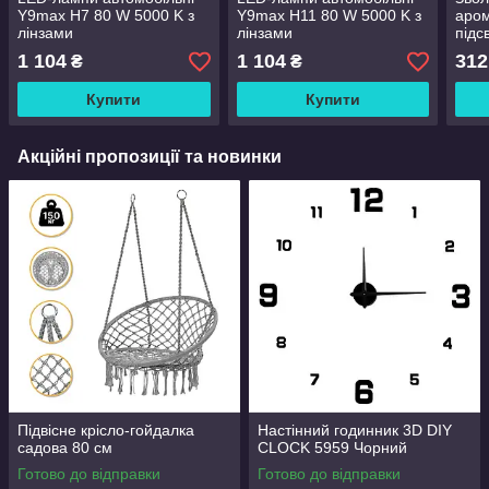
Y9max H7 80 W 5000 K з
Y9max H11 80 W 5000 K з
аро
лінзами
лінзами
підс
1 104
1 104
312
₴
₴
Купити
Купити
Акційні пропозиції та новинки
Підвісне крісло-гойдалка
Настінний годинник 3D DIY
садова 80 см
CLOCK 5959 Чорний
Готово до відправки
Готово до відправки