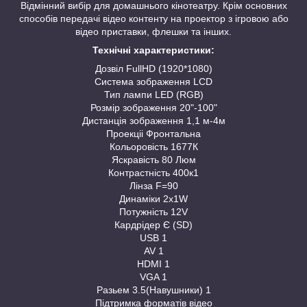
Відмінний вибір для домашнього кінотеатру. Крім основних
способів передачі відео контенту на проектор з ігровою або
відео приставки, флешки та інших.
Технічні характеристики:
Дозвіл FullHD (1920*1080)
Система зображення LCD
Тип лампи LED (RGB)
Розмір зображення 20"-100"
Дистанція зображення 1,1 м-4м
Проекціі Фронтальна
Кольоровість 1677К
Яскравість 80 Люм
Контрастність 400к1
Лінза F=90
Динаміки 2х1W
Потужність 12V
Кардрідер Є (SD)
USB 1
AV 1
HDMI 1
VGA 1
Разьем 3.5(Навушники) 1
Підтримка форматів відео