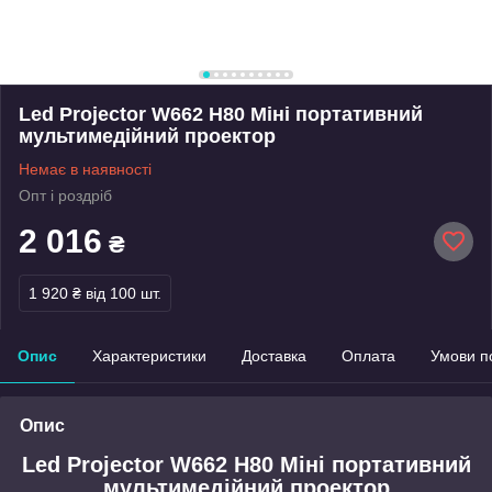
Led Projector W662 H80 Міні портативний
мультимедійний проектор
Немає в наявності
Опт і роздріб
2 016
₴
1 920 ₴
від 100 шт.
Опис
Характеристики
Доставка
Оплата
Умови п
Опис
Led Projector W662 H80 Міні портативний
мультимедійний проектор