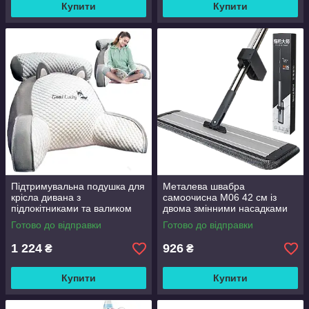
Купити
Купити
Підтримувальна подушка для
Металева швабра
крісла дивана з
самоочисна M06 42 см із
підлокітниками та валиком
двома змінними насадками
Good Lucky
Готово до відправки
Готово до відправки
1 224
926
₴
₴
Купити
Купити