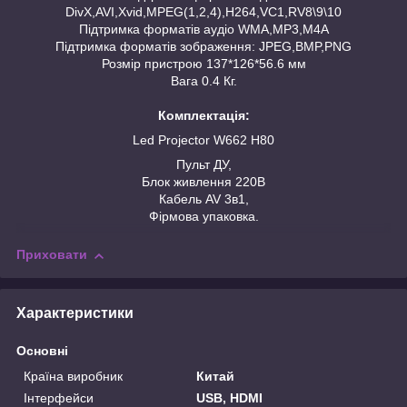
DivX,AVI,Xvid,MPEG(1,2,4),H264,VC1,RV8\9\10
Підтримка форматів аудіо WMA,MP3,M4A
Підтримка форматів зображення: JPEG,BMP,PNG
Розмір пристрою 137*126*56.6 мм
Вага 0.4 Кг.
Комплектація:
Led Projector W662 H80
Пульт ДУ,
Блок живлення 220В
Кабель AV 3в1,
Фірмова упаковка.
Приховати
Характеристики
Основні
Країна виробник
Китай
Інтерфейси
USB, HDMI