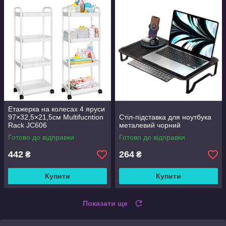
Етажерка на колесах 4 яруси
97×32,5×21,5см Multifucntion
Стіл-підставка для ноутбука
Rack JC606
металевий чорний
Готово до відправки
Готово до відправки
442
264
₴
₴
Купити
Купити
Показати ще