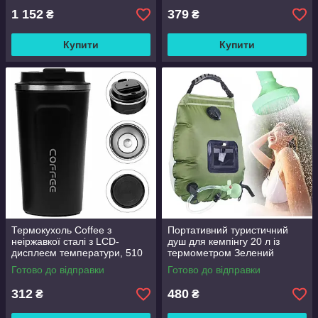
1 152
379
₴
₴
Купити
Купити
Термокухоль Coffee з
Портативний туристичний
неіржавкої сталі з LCD-
душ для кемпінгу 20 л із
дисплеєм температури, 510
термометром Зелений
мл Чорний
Готово до відправки
Готово до відправки
312
480
₴
₴