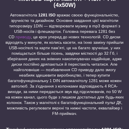
(4x50W)
Автомагнітола
1281 ISO
вражає своєю функціональністю,
зручністю та дизайном. Основне завдання цієї магнітоли
типорозміру 1DIN — відтворювати музику в mp3 форматі з
USB-носіїв і флешкарток. Головна перевага 1281 без
CD
приводу
, це крок уперед до нових технологій. CD диски
відходять у минуле, як колись касети, на їхню заміну прийшли
USB-носітелі та карти пам'яті, це на багато зручніше, у них
поміщається більше пісень, завдяки місткості до 32 Гб, і
зберігання даних на знімних накопичувачах надійніше, адже
диски постійно дряпаються й перестають читатися. Але
найголовніше — позбавлення CD приводу дало змогу
неабияк здешевити виробництво, і тепер купити
багатофункціональну 1 DIN автомагнітолу 1281 може кожен
автолюб. За з'єднання з колонками відповідають 4 RCA-
виходи, за ними передається звук від підсилювачів, по 50 W
на кожен канал, цього буде з лишком достатньо для будь-яких
колонок. Також у магнітолі є багатофункціональний пульт ДК,
можливість регулювати верхні та нижні частоти, еквалайзер і
FM-приймач.