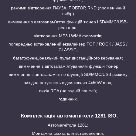
режими відтворення ПАУЗА, ПОВТОР, RND (променійний
вибір)
вимикання з автозапам'яттю функцій тюнер і SD/MMC/USB-
реактора;
відтворення МР3 і WMA форматів;
попередньо встановлений еквалайзер POP / ROCK / JASS /
CLASSIC;
багатофункціональний пульт дистанційного керування;
вимкнення з автозапам'ятуванням функцій тюнер;
вимкнення з автозапам'яттю функцій SD/MMC/USB режиму;
вихідна потужність підсилювача 4х50W max;
вихід RCA (на задній панелі);
годинник;
Комплектація автомагнітоли 1281 ISO:
Автомагнітола 1281;
Монтажна шахта для встановлення;