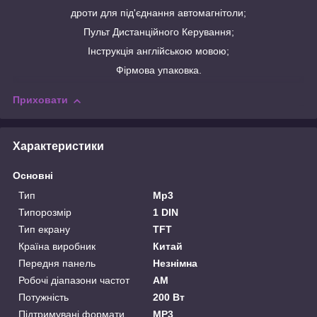
дроти для під'єднання автомагнітоли;
Пульт Дистанційного Керування;
Інструкція англійською мовою;
Фірмова упаковка.
Приховати
Характеристики
Основні
Тип
Mp3
Типорозмір
1 DIN
Тип екрану
TFT
Країна виробник
Китай
Передня панель
Незнімна
Робочі діапазони частот
AM
Потужність
200 Вт
Підтримувані формати
MP3