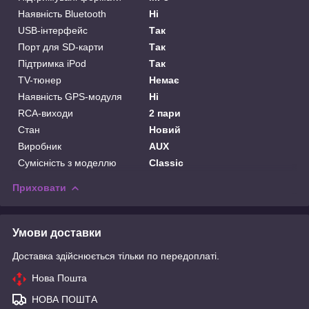
Наявність Bluetooth
Ні
USB-інтерфейс
Так
Порт для SD-карти
Так
Підтримка iPod
Так
TV-тюнер
Немає
Наявність GPS-модуля
Ні
RCA-виходи
2 пари
Стан
Новий
Виробник
AUX
Сумісність з моделлю
Classic
Приховати
Умови доставки
Доставка здійснюється тільки по передоплаті.
Нова Пошта
НОВА ПОШТА