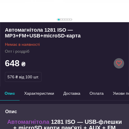
Автомагнітола 1281 ISO —
MP3+FM+USB+microSD-карта
Немає в наявності
Опт і роздріб
648
₴
576 ₴
від 100 шт.
Опис
Характеристики
Доставка
Оплата
Умови п
Опис
Автомагнітола
1281 ISO ― USB-флешки
+ microSD карти пам'яті + AUX + FM