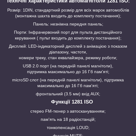
Технічні характеристики автомагнітоли 1281 ISO:
Розмір: 1DIN, стандартний розмір для всіх марок автомобілів
(монтажна шахта входить до комплекту постачання);
Панель: незнімна передня панель;
Порти: Інфрачервоний порт для пульта дистанційного
керування ( пульт входить до комплекту постачання);
Дисплей: LED-індикаторний дисплей з анімацією з показом
діапазону, частоти,
номери треку, стан еквалайзера, режиму роботи;
USB 2.0 порт (на передній панелі магнітоли),
підтримка максимально до 16 Гб пам'яті;
microSD слот (на передній панелі магнітоли), підтримка
максимально до 16 Гб пам'яті;
фронтальний (3.5 мм) вхід AUX;
Функції 1281 ISO
стерео FM-тюнер з автоскануванням;
пам'ять на 18 радіостанцій;
тонкопенсація LOUD;
функція MUTE;