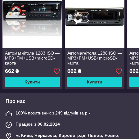
Автомагнітола 1283 ISO —
Автомагнітола 1288 ISO —
Авто
MP3+FM+USB+microSD-
MP3+FM+USB+microSD-
MP3
карта
карта
карт
662
662
662
₴
₴
Купити
Купити
Про нас
100% позитивних з 249 відгуків за рік
Працює з 06.02.2014
м. Киев, Черкассы, Кировоград, Львов, Ровно,